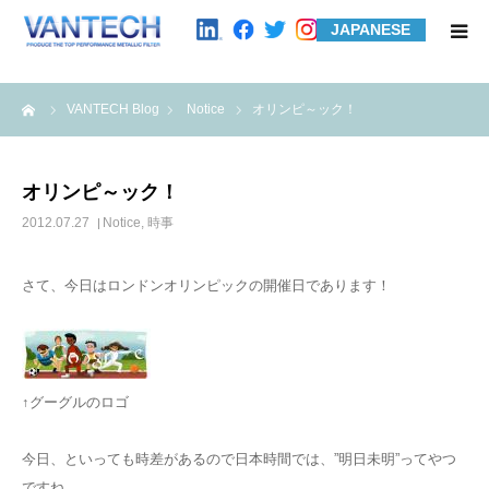
JAPANESE
HOME
me
VANTECH Blog
Notice
オリンピ～ック！
Standard Products
オリンピ～ック！
Wire Mesh Filters
2012.07.27
Notice
,
時事
Product Examples
さて、今日はロンドンオリンピックの開催日であります！
Case Studies
↑グーグルのロゴ
About us
今日、といっても時差があるので日本時間では、”明日未明”ってやつ
Contact us
ですね。