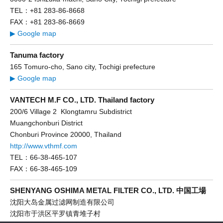
TEL：+81 283-86-8668
FAX：+81 283-86-8669
▶ Google map
Tanuma factory
165 Tomuro-cho, Sano city, Tochigi prefecture
▶ Google map
VANTECH M.F CO., LTD. Thailand factory
200/6 Village 2 Klongtamru Subdistrict
Muangchonburi District
Chonburi Province 20000, Thailand
http://www.vthmf.com
TEL：66-38-465-107
FAX：66-38-465-109
SHENYANG OSHIMA METAL FILTER CO., LTD. 中国工場
沈阳大岛金属过滤网制造有限公司
沈阳市于洪区平罗镇青堆子村