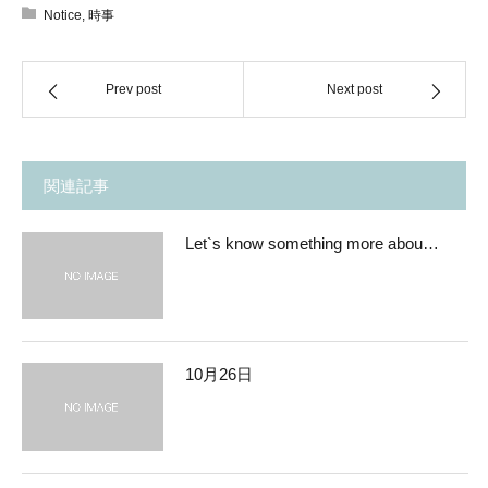
Notice
,
時事
Prev post
Next post
関連記事
Let`s know something more abou…
10月26日