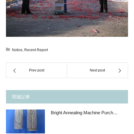
Notice
,
Recent Report
Prev post
Next post
関連記事
Bright Annealing Machine Purch…