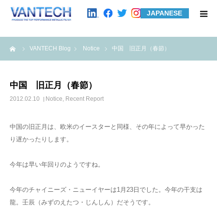
JAPANESE
HOME
me
VANTECH Blog
Notice
中国 旧正月（春節）
Standard Products
中国 旧正月（春節）
Wire Mesh Filters
2012.02.10
Notice
,
Recent Report
Product Examples
中国の旧正月は、欧米のイースターと同様、その年によって早かった
り遅かったりします。
Case Studies
今年は早い年回りのようですね。
About us
今年のチャイニーズ・ニューイヤーは1月23日でした。今年の干支は
龍。壬辰（みずのえたつ・じんしん）だそうです。
Contact us