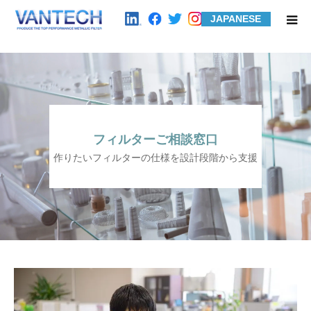
JAPANESE
HOME
Standard Products
Wire Mesh Filters
フィルターご相談窓口
作りたいフィルターの仕様を設計段階から支援
Product Examples
Case Studies
About us
Contact us